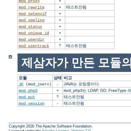
+
mod_proxy
+
테스트안됨
mod_rewrite
+
mod_setenvif
+
mod_speling
+
mod_status
+
mod_unique_id
+
mod_userdir
?
테스트안됨
mod_usertrack
제삼자가 만든 모듈의
모듈
상태
비고
-
JAVA는 포팅중이다.
JK
(mod_jserv)
+
는 LDAP, GD, FreeT
mod_php3
mod_php3
?
테스트안됨
mod_put
-
테스트안됨
mod_session
Copyright 2026 The Apache Software Foundation.
Licensed under the
Apache License, Version 2.0
.