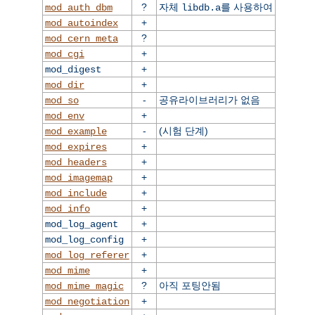
?
자체
를 사용하여
mod_auth_dbm
libdb.a
+
mod_autoindex
?
mod_cern_meta
+
mod_cgi
+
mod_digest
+
mod_dir
-
공유라이브러리가 없음
mod_so
+
mod_env
-
(시험 단계)
mod_example
+
mod_expires
+
mod_headers
+
mod_imagemap
+
mod_include
+
mod_info
+
mod_log_agent
+
mod_log_config
+
mod_log_referer
+
mod_mime
?
아직 포팅안됨
mod_mime_magic
+
mod_negotiation