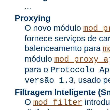
...
Proxying
O novo módulo
mod_p
fornece serviços de c
balenceamento para
m
módulo
mod_proxy_a
para o
Protocolo Ap
, usado p
versão 1.3
Filtragem Inteligente (Sm
O
introdu
mod_filter